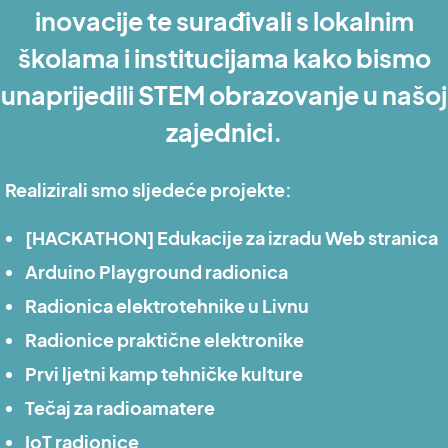
inovacije te surađivali s lokalnim
školama i institucijama kako bismo
unaprijedili STEM obrazovanje u našoj
zajednici.
Realizirali smo sljedeće projekte:
[HACKATHON] Edukacije za izradu Web stranica
Arduino Playground radionica
Radionica elektrotehnike u Livnu
Radionice praktične elektronike
Prvi ljetni kamp tehničke kulture
Tečaj za radioamatere
IoT radionice