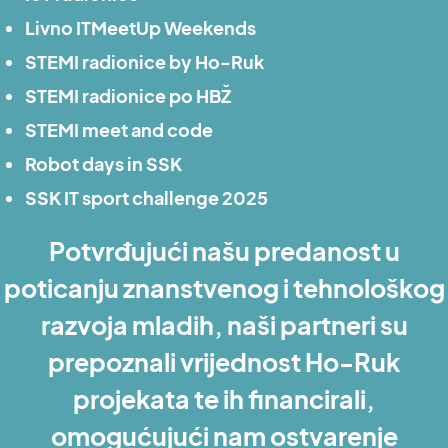
Livno ITMeetUp Weekends
STEMI radionice by Ho-Ruk
STEMI radionice po HBŽ
STEMI meet and code
Robot days in SSK
SSK IT sport challenge 2025
Potvrđujući našu predanost u
poticanju znanstvenog i tehnološkog
razvoja mladih, naši partneri su
prepoznali vrijednost Ho-Ruk
projekata te ih financirali,
omogućujući nam ostvarenje