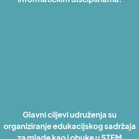
Glavni ciljevi udruženja su
organiziranje edukacijskog sadržaja
za mlade kao i obuke u STEM