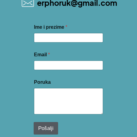
erphoruk@gmail.com
Ime i prezime
*
Email
*
Poruka
Pošalji