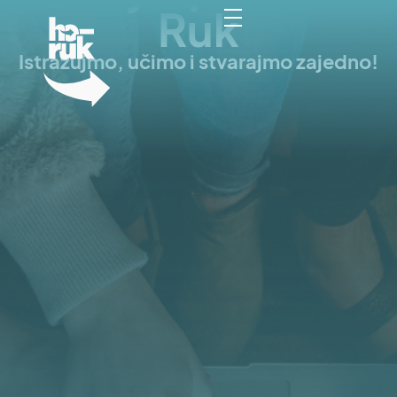
Ruk
Istražujmo, učimo i stvarajmo zajedno!
HoRuk